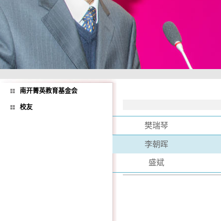
南开菁英教育基金会
校友
樊瑞琴
李朝晖
盛斌