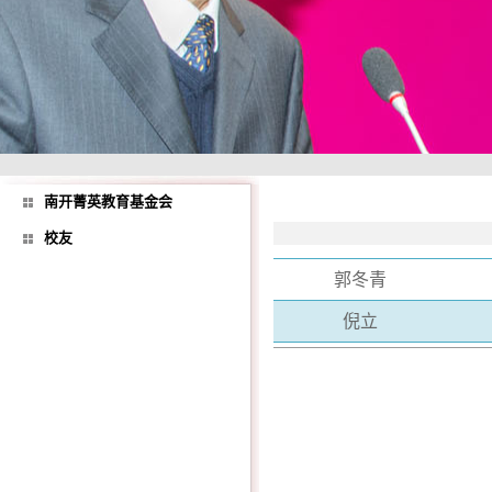
南开菁英教育基金会
校友
郭冬青
倪立