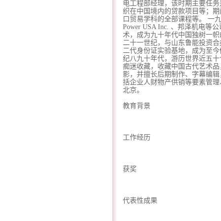
电工程部经理，该时期主要任务
织在中国境内的贷款项目等；期
口贸易学科的全部课程等。 一九
Power USA Inc. 、
术，成为九十年代中国独树一帜
二十一世纪，与山东鲁能投资合
二代身份证实验基地，成为至今
纪八九十年代，游历世界近五十
痴迷收藏，收藏中国古代艺术品
影，并擅长后期制作、字幕编辑
括企业人财物产供销等要素管理
北京。
教育背景
工作经历
获奖
代表性成果