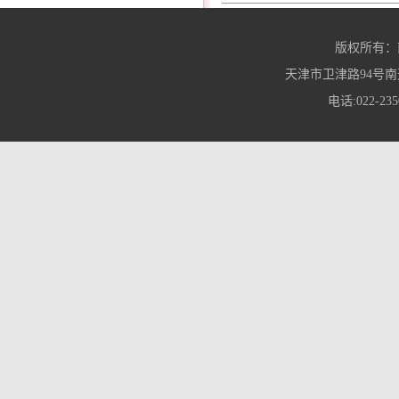
版权所有：
天津市卫津路94号南
电话:022-235