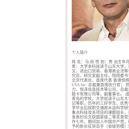
个人简介
姓 名：马 跃 性 别：男 出生年
景：大学本科就读于山东大学，
文、进出口贸易、香港商业法等
究员，研究室副主任，院团委书
北京代表处，首席代表 香港悦辉国
USA Inc. 总裁兼首席执
力、悦泽信息技术等公司，总裁
能卡有限公司等，副董事长。 
青岛的学校，大学就读于山东大
记等职，历年的三好学生、优秀
学毕业后就职交通部水运科学研
重点科技攻关项目的课题组长，
发表的论文获国家级二等奖曾受
作七年，期间加入中国共产党，
予的新长征突击手（省级劳模）