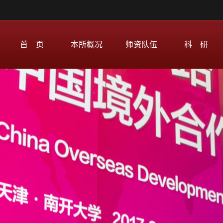
首 页
本所概况
师资队伍
科 研