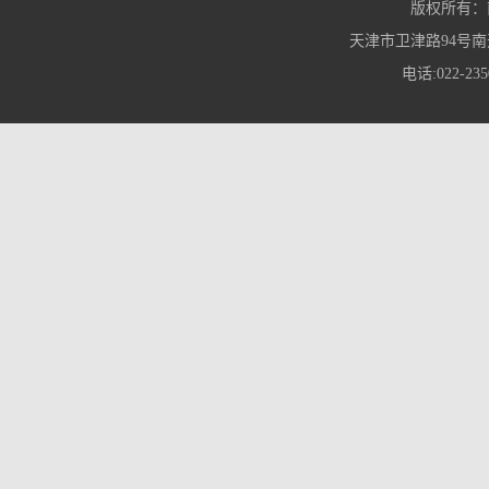
版权所有：
天津市卫津路94号南
电话:022-235