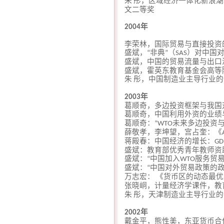
朱
彤，区域经济一体化新浪潮
文二等奖
年
2004
李荣林，国际贸易与直接投资
盛斌，
非典
（
）对中国
“
”
SAS
盛斌，中国的贸易流量与出口
盛斌，霍英东教育基金会高等
朱
彤，中国制造业主导行业的
年
2003
葛顺奇，多边投资框架与我国
葛顺奇，中国利用外资的业绩
葛顺奇：
未来多边投资
“WTO
薛敬孝，李坤望，宫占奎：《
蒋殿春：中国经济的增长：
GD
盛斌：教育部优秀青年教师资
盛斌：
中国加入
服务贸
“
WTO
盛斌：
中国对外贸易政策的
“
万志宏：
《货币区的动态最优
张晓峒，计量经济学课件，教
朱
彤，天津制造业主导行业的
年
2002
戴金平，熊性美，东亚货币合