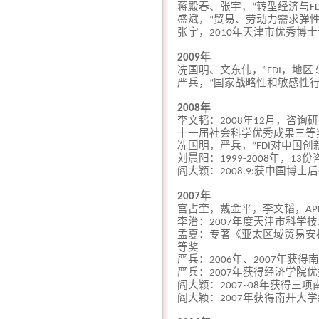
蒋殿春、张宇，
转型经济与
“
F
盛斌，
贸易、劳动力需求弹
“
张宇，
年天津市优秀博士
2010
年
2009
冼国明、文东伟，
，地区
“FDI
严兵，
国家战略性和敏感性
“
年
2008
李文韬：
年
月，咨询研
2008
12
十一届社会科学优秀成果三等
冼国明，严兵，
对中国创
“FDI
刘晨阳：
年，
份
1999-2008
13
阎大颖：
获中国博士后
2008.9:
年
2007
宫占奎，戴金平，李文韬，
AP
李治：
年度天津市科学技
2007
孟夏：专著《亚太区域贸易安
等奖
严兵：
年、
年获得南
2006
2007
严兵：
年获得经济学院优
2007
阎大颖：
年获得三项
2007~08
阎大颖：
年获得南开大学
2007