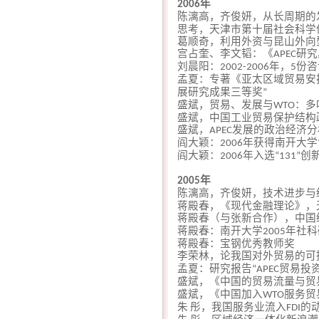
年
2006
陈漓高，齐俊妍，从长周期的
思考，天津市第十届社会科学
葛顺奇，利用外资与昆山外向
宫占奎、李文韬：《
研究
APEC
刘晨阳：
年，
份咨
2002-2006
5
孟夏：专著《亚太区域贸易安
展研究成果三等奖
”
盛斌，贸易、发展与
：多
WTO
盛斌，中国工业贸易保护结构
盛斌，
发展的政治经济分
APEC
阎大颖：
年获得南开大学
2006
阎大颖：
年入选
创
2006
“131”
年
2005
陈漓高，齐俊妍，技术进步与
蒋殿春，《现代金融理论》，
蒋殿春（与张新合作），中国
蒋殿春：南开大学
年社科
2005
蒋殿春：宝钢优秀教师奖
李荣林，论我国对外贸易的可
孟夏：研究报告
贸易投
“APEC
盛斌，《中国的贸易流量与贸
盛斌，《中国加入
服务贸
WTO
朱
彤，我国服务业流入
的
FDI