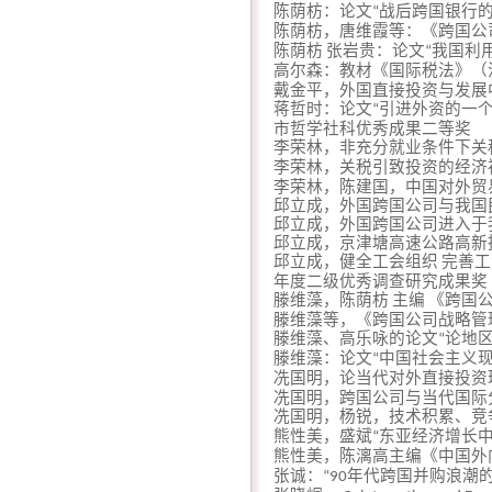
陈荫枋：论文
战后跨国银行
“
陈荫枋，唐维霞等：《跨国公
陈荫枋
张岩贵：论文
我国利
“
高尔森：教材《国际税法》（
戴金平，外国直接投资与发展
蒋哲时：论文
引进外资的一
“
市哲学社科优秀成果二等奖
李荣林，非充分就业条件下关
李荣林，关税引致投资的经济
李荣林，陈建国，中国对外贸
邱立成，外国跨国公司与我国
邱立成，外国跨国公司进入于
邱立成，京津塘高速公路高新
邱立成，健全工会组织
完善工
年度二级优秀调查研究成果奖
滕维藻，陈荫枋
主编
《跨国
滕维藻等，《跨国公司战略管
滕维藻、高乐咏的论文
论地
“
滕维藻：论文
中国社会主义
“
冼国明，论当代对外直接投资
冼国明，跨国公司与当代国际
冼国明，杨锐，技术积累、竞
熊性美，盛斌
东亚经济增长
“
熊性美，陈漓高主编《中国外
张诚：
年代跨国并购浪潮
“90