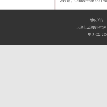
张晓峒
，
Cointegration and Err
版权所有：
天津市卫津路94号南
电话:022-235