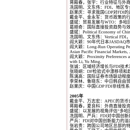
蒋殿春，张宇：行业特征与外
冼国明、文东伟：
FDI
、地区专
赵果庆：寻求我国
GDP
对
FDI
的
戴金平、金永军：货币政策的
盛斌：贸易发展与
WTO
：多哈
葛顺奇：国际直接投资趋势与
盛斌：
Political Economy of Chin
冼国明、文东伟：
Vertical FDI
阎大颖：
90
年代日本
JASDAQ
阎大颖：
Long-Run Operating Per
Asian Pacific Financial Markets
,
阎大颖：
Proximity Preferences 
with Li, Yu Ming.
张诚：区域经济增长与
FDI
技术
张晓峒：
DF
检验式中漂移项和
陈漓高：国际证券市场联动程
李荣林、鲁晓东：中日韩自由
赵果庆：中国
GDP FDI
非线性系
2005
年
戴金平、万志宏：
APEC
的货币
蒋殿春，夏良科：外商直接投
盛斌：以发展的视角评估
“
多哈
冼国明、严兵：
FDI
对中国创新
严兵：
FDI
对中国创新能力的溢
张岩贵：跨国公司地区总部的