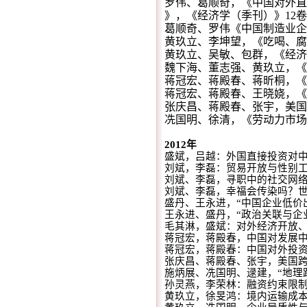
罗伟、葛顺奇，《中国对外直
》，《经济学（季刊）》12
葛顺奇、罗伟《中国制造业企
黄玖立、李坤望，《吃喝、腐
黄玖立、吴敏、包群，《经济
魏下海、董志强、黄玖立，《
蒋冠宏、蒋殿春、蒋昕桐，《
蒋冠宏、蒋殿春、王晓娆，《
张庆昌、蒋殿春、张宇，美国跨
冼国明、徐清，《劳动力市场扭
2012
年
盛斌，吕越：外国直接投资对
刘斌，李磊：贸易开放与性别
刘斌、李磊，寻职中的社交网络
刘斌、李磊，幸福会传染吗？
盛丹、王永进，
“
中国企业低价
王永进、盛丹，
“
政治关联与企
毛其淋，盛斌：对外经济开放
蒋冠宏，蒋殿春，中国对发展
蒋冠宏，蒋殿春：中国对外投
张庆昌、蒋殿春、张宇，美国
施炳展、冼国明、逯建，
“
地理
孙灵燕，李荣林：融资约束限
黄玖立，徐旻鸿：境内运输成