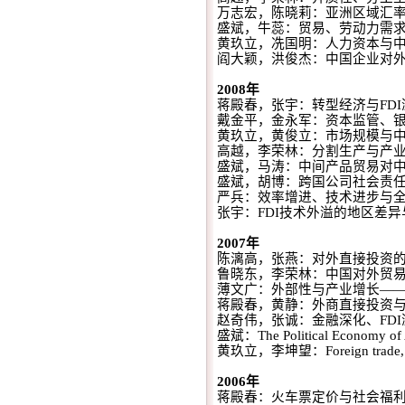
万志宏，陈晓莉：亚洲区域汇
盛斌，牛蕊：贸易、劳动力需
黄玖立，冼国明：人力资本与
阎大颖，洪俊杰：中国企业对
2008
年
蒋殿春，张宇：转型经济与
FDI
戴金平，金永军：资本监管、
黄玖立，黄俊立：市场规模与
高越，李荣林：分割生产与产
盛斌，马涛：中间产品贸易对
盛斌，胡博：跨国公司社会责
严兵：效率增进、技术进步与
张宇：
FDI
技术外溢的地区差异
2007
年
陈漓高，张燕：对外直接投资
鲁晓东，李荣林：中国对外贸
薄文广：外部性与产业增长
—
蒋殿春，黄静：外商直接投资
赵奇伟，张诚：金融深化、
FDI
盛斌：
The Political Economy o
黄玖立，李坤望：
Foreign trade,
2006
年
蒋殿春：火车票定价与社会福