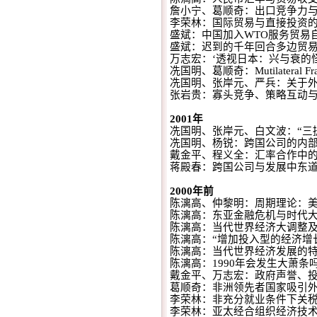
詹小宁、葛顺奇：出口竞争力
李荣林：国际贸易与直接投资
盛斌：中国加入
WTO
服务贸易
盛斌：迟到的千年回合多边贸
万志宏：
‘
透视日本：兴与衰的
冼国明、葛顺奇：
Mutilateral F
冼国明、张岸元、严兵：关于
张岩贵：寡头竞争、策略互动
2001
年
冼国明、张岸元、白文波：
“
三
冼国明、杨锐：跨国公司的内
戴金平、程义全：汇率合作中
蒋殿春：跨国公司与发展中东
2000
年前
陈漓高、仲黎明：周期理论：
陈漓高：东亚金融危机与时代
陈漓高：当代世界经济大调整
陈漓高：
“
增加投入型的经济增
陈漓高：当代世界经济发展的
陈漓高：
1990
年会发生大萧条
戴金平、万志宏：政府声誉、
葛顺奇：非洲领先者国家吸引
李荣林：非充分就业条件下关
李荣林：亚太经合组织经济技