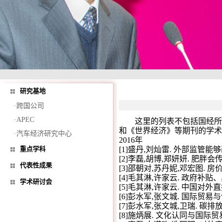
研究基地
·跨国公司
·APEC
这里的列表不包括国经所
和《世界经济》等期刊的学术
·汽车经济研究中心
2016年
重点学科
[1]盛丹,刘灿雷. 外部监管能够改
[2]李磊,胡博,郑妍妍. 肥胖会传染吗?
代表性成果
[3]邵朝对,苏丹妮,邓宏图. 房价
[4]毛其淋,许家云. 政府补贴、异质
学术研讨会
[5]毛其淋,许家云. 中国对外直接
[6]彭水军,张文城. 国际贸易与气候
[7]彭水军,张文城,卫瑞. 碳排放的
[8]施炳展. 文化认同与国际贸易[J]