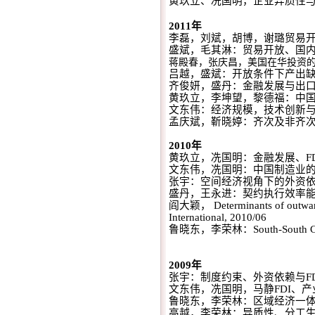
黄玖立、冼国明，企业异质性
2011
年
李磊，刘斌，胡博，谢璐贸易
盛斌，毛其淋：贸易开放、国
蒋殿春，张庆昌，
美国在华投资
吕越，盛斌：开放条件下产出
齐俊妍，盛丹：金融发展与出
黄玖立，李坤望，黎德福：中
文东伟：经济规模，技术创新
孟庆斌，靳晓婷：齐次及非齐
2010
年
黄玖立，冼国明：金融发展、
F
文东伟，冼国明：中国制造业
张宇：空间经济视角下的外资
盛丹，王永进：契约执行效率
阎大颖，
Determinants of outwar
International
, 2010/06
鲁晓东，李荣林：
South-South C
2009
年
张宇：制度约束、外资依赖与
F
文东伟，冼国明，马静
FDI
、产
鲁晓东，李荣林：区域经济一
高越，李荣林：异质性、分工