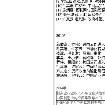
[9]李磊,白道欢,冼国明. 对外
[10]毛其淋,许家云. 中间品贸
[11]施炳展. 互联网与国际贸易
[12]盛丹,陆毅. 出口贸易是否会
[13]许家云,毛其淋. 政府补贴、治
2015年
葛顺奇、罗伟：跨国公司进入
毛其淋、许家云：市场化转型、
盛斌、毛其淋：贸易自由化、企
李磊、王小洁、蒋殿春：外资
罗伟、葛顺奇：跨国公司进入与
毛其淋、许家云：中间品贸易自
万志宏：货币政策前瞻指引:理
施炳展、曾祥菲：中国企业进口
2014年
制造业行业收入不平等变动趋
中国制造业的空间集聚与出口
SHIBOR作为中国基准利率的