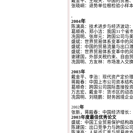
戴金平、王晓天：中国的贸易
张晓峒：退势单位根检验小样
,
年
2004
陈漓高：技术进步与经济波动
葛顺奇、郑小洁：我国
31
个省
冼国明、张岸元：跨国公司与
盛斌：世界贸易体系变革中的
盛斌：中国的贸易流量与出口
盛斌：世界贸易体系变革中的
谢建国，外部关税约束、自由
冼国明、方友林：市场准入交
2003
年
戴金平、李治：现代资产定价
蒋殿春：中国上市公司资本结
葛顺奇：跨国公司国际直接投
万志宏、戴金平：货币区的动
冼国明、刘晓鹏：财务困境企
年
2002
张新，蒋殿春：中国经济增长
2003
年度最佳优秀论文
盛斌：中国工业贸易保护结构
陈建国：出口竞争力与跨国公
陈漓高：人民币汇率与贸易收